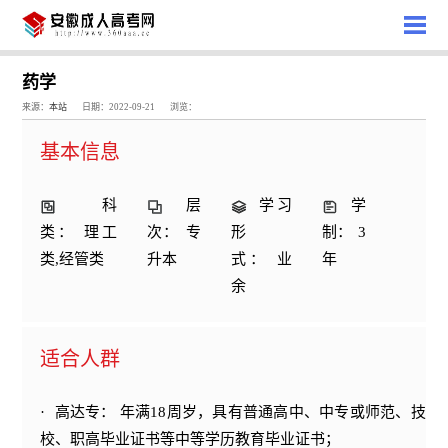
药学
来源：
本站
日期：2022-09-21
浏览：
基本信息
科
层
学习
学
类： 理工
次： 专
形
制： 3
类,经管类
升本
式： 业
年
余
适合人群
·
高达专： 年满18周岁，具有普通高中、中专或师范、技
校、职高毕业证书等中等学历教育毕业证书；