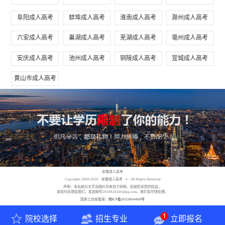
阜阳成人高考
蚌埠成人高考
淮南成人高考
滁州成人高考
六安成人高考
巢湖成人高考
芜湖成人高考
毫州成人高考
安庆成人高考
池州成人高考
铜陵成人高考
宣城成人高考
黄山市成人高考
安徽成人高考
Copyright 2009-2020 安徽成人高考 # All Rights Reserved
声明：本站部分文字及图片均来自于网络，如侵犯到您的权益，
请及时反馈给我们，发送邮件2850828260@qq.com，我们会尽快处理。
国家工信部备案：
皖ICP备2022004499号
院校选择
招生专业
立即报名