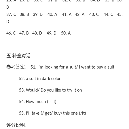
28.
A
29.
D
30.
C
31.
B
32.
C
33.
B
34.
D
35.
B
36.
B
37.
C
38.
B
39.
D
40.
A
41.
A
42.
A
43.
C
44.
C
45.
D
46.
C
47.
B
48.
D
49.
D
50.
A
五
补全对话
参考答案：
51.
I’
m looking for a suit/
I
want to buy a suit
52. a suit in dark color
53. Would/ Do you like to try it on
54. How much (is it)
55.
I’
ll take (/ get/ buy) this one (/it)
评分说明：