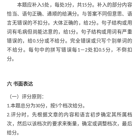
本题应补入
处，每处
分，共
分。补入的部分内容
5
3
15
恰当、语句正确、通顺的给满分。与答案不同但意思、语
言无错误的不扣分。大体正确的，给
分。句子结构或用
2
词有毛病但尚能达意的，给
分。句子结构或用词有严重
1
错误的，给
分或不给分。完全错误或只写个别单词的
0.5
不给分。每句中的拼写错误每
－
处扣
分，不倒扣
1
2
0.5
分。
六
书面表达
（一）评分原则：
本题总分为
分，按
个档次给分。
1.
30
5
评分时，先根据文章的内容和语言初步确定其所属档
2.
次，然后以该档次的要求来衡量，确定或调整档次，最后
给分。