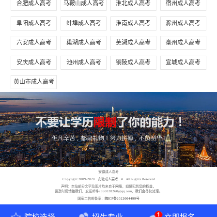
合肥成人高考
马鞍山成人高考
淮北成人高考
宿州成人高考
阜阳成人高考
蚌埠成人高考
淮南成人高考
滁州成人高考
六安成人高考
巢湖成人高考
芜湖成人高考
毫州成人高考
安庆成人高考
池州成人高考
铜陵成人高考
宣城成人高考
黄山市成人高考
安徽成人高考
Copyright 2009-2020 安徽成人高考 # All Rights Reserved
声明：本站部分文字及图片均来自于网络，如侵犯到您的权益，
请及时反馈给我们，发送邮件2850828260@qq.com，我们会尽快处理。
国家工信部备案：
皖ICP备2022004499号